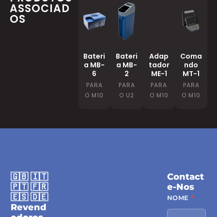
ASSOCIAD
OS
Bateri
Bateri
Adap
Coma
a MB-
a MB-
tador
ndo
6
2
ME-1
MT-1
PARA
PARA
PARA
PARA
O M10
O U2
O M10
O M10
🇬🇧 🇮🇹
Contact
🇵🇹 🇫🇷
E-Nos
🇪🇸 🇩🇪
Contacte-
NOME
*
Revend
nos