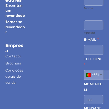
Edores
Encontrar
Nome
um
revendedo
r
Tornar-se
revendedo
r
Apelido
E-MAIL
*
Empres
A
Contacto
TELEFONE
Brochura
*
Condições
+351
gerais de
venda
MOMENTU
M
MENSAGE