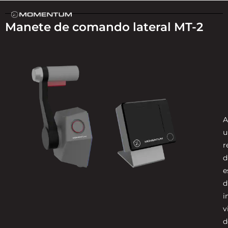
Manete de comando lateral MT-2
A
u
r
d
e
d
i
v
d